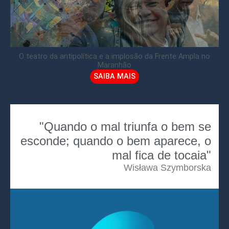
O teatro da antipolítica e a implosão da Frente Ampla no
Maranhão
SAIBA MAIS
"Quando o mal triunfa o bem se
esconde; quando o bem aparece, o
mal fica de tocaia"
Wisława Szymborska