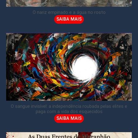
O nariz empinado e a água no rosto
SAIBA MAIS
O sangue invisível: a independência roubada pelas elites e
paga com a vida dos esquecidos
SAIBA MAIS