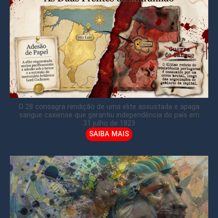
O 28 consagra rendição de uma elite assustada e apaga
sangue caxiense que garantiu independência do país em
31 julho de 1823
SAIBA MAIS