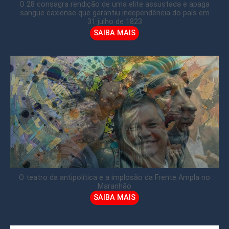
O 28 consagra rendição de uma elite assustada e apaga
sangue caxiense que garantiu independência do país em
31 julho de 1823
SAIBA MAIS
O teatro da antipolítica e a implosão da Frente Ampla no
Maranhão
SAIBA MAIS