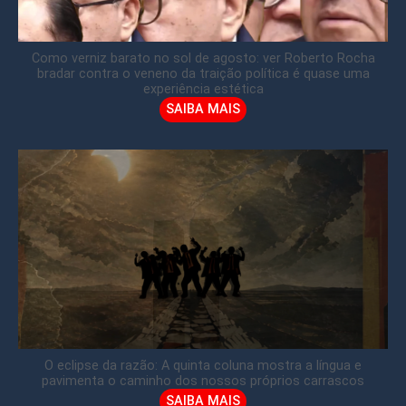
Como verniz barato no sol de agosto: ver Roberto Rocha
bradar contra o veneno da traição política é quase uma
experiência estética
SAIBA MAIS
O eclipse da razão: A quinta coluna mostra a língua e
pavimenta o caminho dos nossos próprios carrascos
SAIBA MAIS