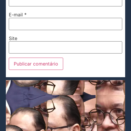
E-mail
*
Site