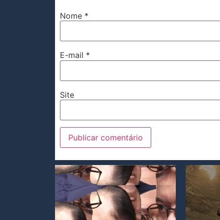
Nome
*
E-mail
*
Site