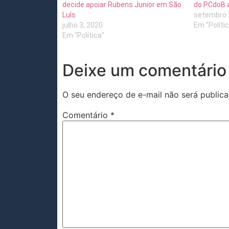
decide apoiar Rubens Junior em São
do PCdoB 
Luís
setembro 
julho 3, 2020
Em "Políti
Em "Política"
Deixe um comentário
O seu endereço de e-mail não será publica
Comentário
*