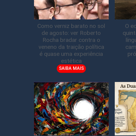
Como verniz barato no sol
O ec
de agosto: ver Roberto
quin
Rocha bradar contra o
lín
veneno da traição política
cam
é quase uma experiência
pró
estética
SAIBA MAIS