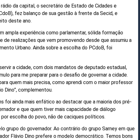
rádio da capital, o secretário de Estado de Cidades e
CdoB), fez balanço de sua gestão à frente da Secid, e
leito deste ano.
em ampla experiência como parlamentar, sólida formação
te de realizações que vem promovendo desde que assumiu a
mento Urbano. Ainda sobre a escolha do PCdoB, foi
ervir a cidade, com dois mandatos de deputado estadual,
mulo para me preparar para o desafio de governar a cidade.
para quem mais precisa, como aprendi com o maior professor
vio Dino”, complementou.
s foi ainda mais enfático ao destacar que a maioria dos pré-
vernador e que quem tiver mais capacidade de diálogo
 por escolha do povo, não de caciques políticos.
elo grupo do governador. Ao contrário do grupo Sarney em que
nador Flávio Dino prefere o modelo democrático. Temos bons