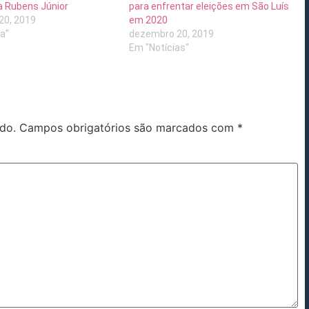
a Rubens Júnior
para enfrentar eleições em São Luís
20, 2019
em 2020
ca"
dezembro 20, 2019
Em "Notícias"
do.
Campos obrigatórios são marcados com
*