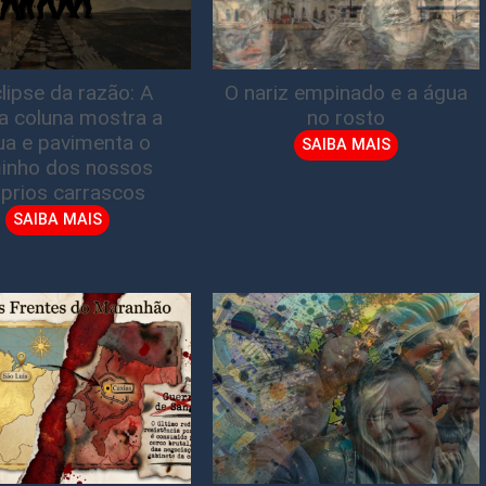
lipse da razão: A
O nariz empinado e a água
ta coluna mostra a
no rosto
gua e pavimenta o
SAIBA MAIS
inho dos nossos
prios carrascos
SAIBA MAIS