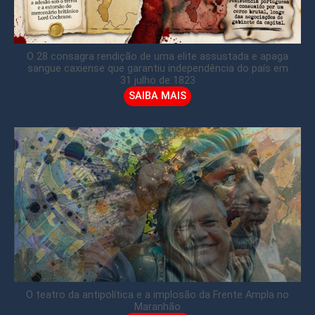
O 28 consagra rendição de uma elite assustada e apaga
sangue caxiense que garantiu independência do país em
31 julho de 1823
SAIBA MAIS
O teatro da antipolítica e a implosão da Frente Ampla no
Maranhão