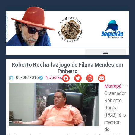
Roberto Rocha faz jogo de Filuca Mendes em
Pinheiro
05/08/2016
Notícias
Marrapá
–
O senador
Roberto
Rocha
(PSB) é o
mentor
do