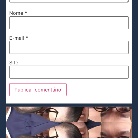
Nome
*
E-mail
*
Site