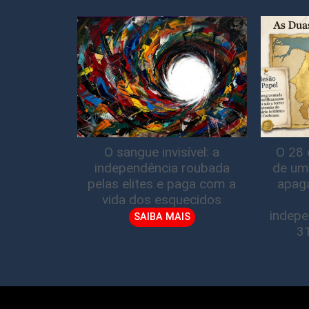
O sangue invisível: a
O 28 
independência roubada
de um
pelas elites e paga com a
apag
vida dos esquecidos
indepe
SAIBA MAIS
3