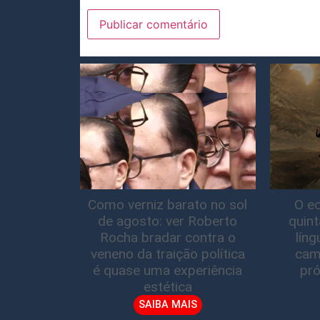
Como verniz barato no sol
O ec
de agosto: ver Roberto
quin
Rocha bradar contra o
lín
veneno da traição política
cam
é quase uma experiência
pró
estética
SAIBA MAIS