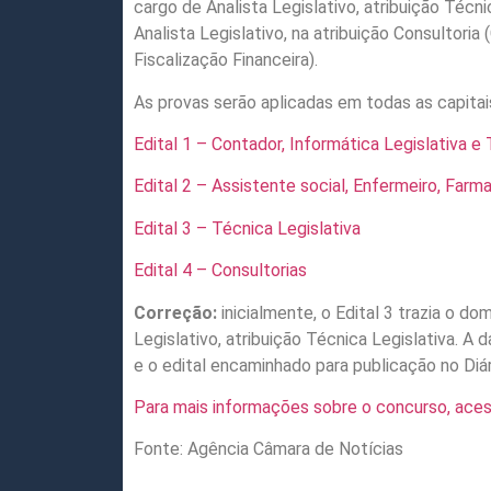
cargo de Analista Legislativo, atribuição Técni
Analista Legislativo, na atribuição Consultori
Fiscalização Financeira).
As provas serão aplicadas em todas as capitai
Edital 1 – Contador, Informática Legislativa e
Edital 2 – Assistente social, Enfermeiro, Far
Edital 3 – Técnica Legislativa
Edital 4 – Consultorias
Correção:
inicialmente, o Edital 3 trazia o d
Legislativo, atribuição Técnica Legislativa. A
e o edital encaminhado para publicação no Diári
Para mais informações sobre o concurso, aces
Fonte: Agência Câmara de Notícias