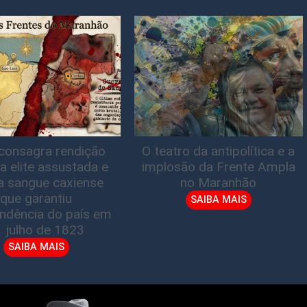
consagra rendição
O teatro da antipolítica e a
a elite assustada e
implosão da Frente Ampla
a sangue caxiense
no Maranhão
que garantiu
SAIBA MAIS
ndência do país em
1 julho de 1823
SAIBA MAIS