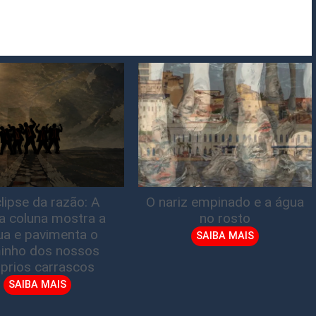
lipse da razão: A
O nariz empinado e a água
ta coluna mostra a
no rosto
gua e pavimenta o
SAIBA MAIS
inho dos nossos
prios carrascos
SAIBA MAIS