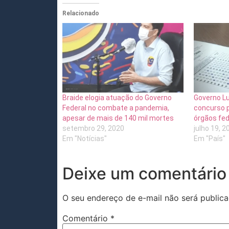
Relacionado
Braide elogia atuação do Governo
Governo Lu
Federal no combate a pandemia,
concurso p
apesar de mais de 140 mil mortes
órgãos fed
setembro 29, 2020
julho 19, 2
Em "Notícias"
Em "País"
Deixe um comentário
O seu endereço de e-mail não será publica
Comentário
*