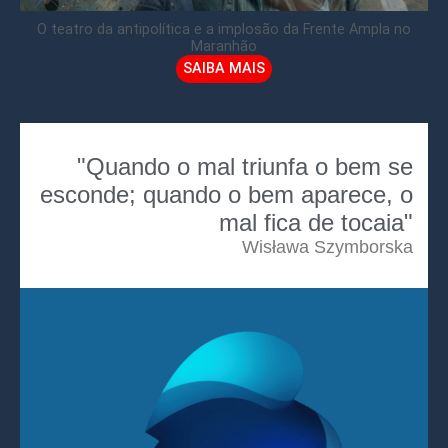
O teatro da antipolítica e a implosão da Frente Ampla no
Maranhão
SAIBA MAIS
"Quando o mal triunfa o bem se
esconde; quando o bem aparece, o
mal fica de tocaia"
Wisława Szymborska