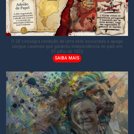
O 28 consagra rendição de uma elite assustada e apaga
sangue caxiense que garantiu independência do país em
31 julho de 1823
SAIBA MAIS