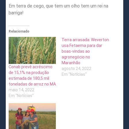
Em terra de cego, que tem um olho tem um rei na
barriga!
Relacionado
Terra arrasada: Weverton
usa Fetaema para dar
boas-vindas ao
agronegócio no
Maranhão
Conab prevê acréscimo
agosto 24, 2022
de 15,1% na produção
Em "Notícias"
estimada de 180,5 mil
toneladas de arroz no MA
maio 14, 2022
Em "Notícias"