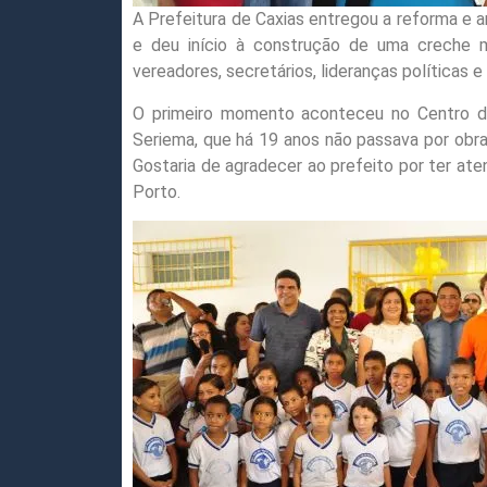
A Prefeitura de Caxias entregou a reforma e am
e deu início à construção de uma creche mo
vereadores, secretários, lideranças políticas 
O primeiro momento aconteceu no Centro de 
Seriema, que há 19 anos não passava por obras
Gostaria de agradecer ao prefeito por ter aten
Porto.