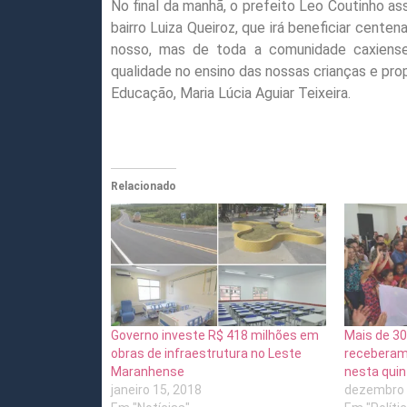
No final da manhã, o prefeito Leo Coutinho a
bairro Luiza Queiroz, que irá beneficiar cente
nosso, mas de toda a comunidade caxiense
qualidade no ensino das nossas crianças e pro
Educação, Maria Lúcia Aguiar Teixeira.
Relacionado
Governo investe R$ 418 milhões em
Mais de 30
obras de infraestrutura no Leste
receberam
Maranhense
nesta quin
janeiro 15, 2018
dezembro 