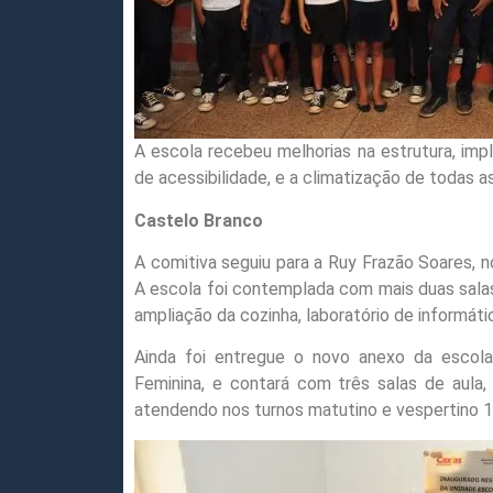
A escola recebeu melhorias na estrutura, im
de acessibilidade, e a climatização de todas as
Castelo Branco
A comitiva seguiu para a Ruy Frazão Soares, n
A escola foi contemplada com mais duas salas d
ampliação da cozinha, laboratório de informáti
Ainda foi entregue o novo anexo da escola 
Feminina, e contará com três salas de aula, r
atendendo nos turnos matutino e vespertino 10