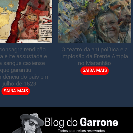
consagra rendição
O teatro da antipolítica e a
a elite assustada e
implosão da Frente Ampla
a sangue caxiense
no Maranhão
que garantiu
SAIBA MAIS
ndência do país em
1 julho de 1823
SAIBA MAIS