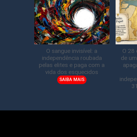
O sangue invisível: a
O 28 
independência roubada
de um
pelas elites e paga com a
apag
vida dos esquecidos
indepe
SAIBA MAIS
3