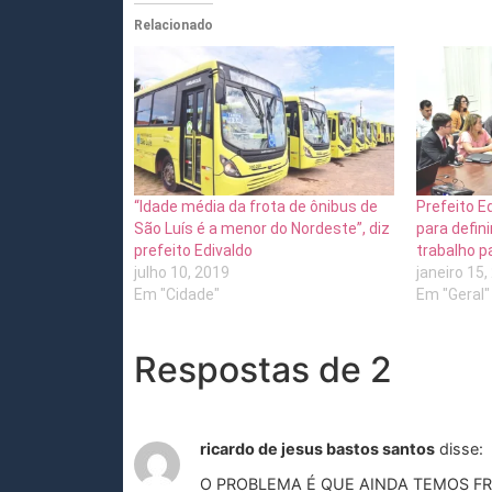
Relacionado
“Idade média da frota de ônibus de
Prefeito E
São Luís é a menor do Nordeste”, diz
para defini
prefeito Edivaldo
trabalho p
julho 10, 2019
janeiro 15,
Em "Cidade"
Em "Geral"
Respostas de 2
ricardo de jesus bastos santos
disse:
O PROBLEMA É QUE AINDA TEMOS FR