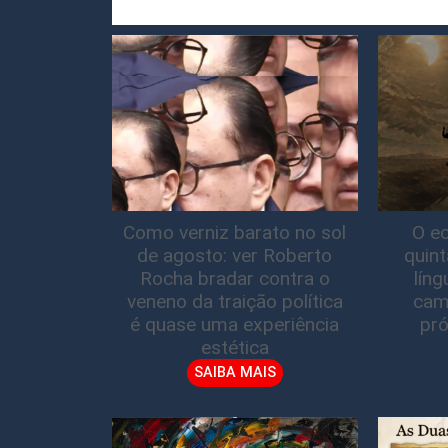
Como verniz barato no sol
O ec
de agosto: ver Roberto
quin
Rocha bradar contra o
lín
veneno da traição política
cam
é quase uma experiência
pró
estética
SAIBA MAIS