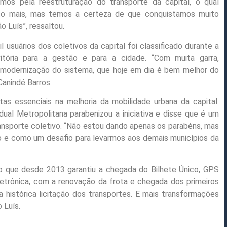
amos pela reestruturação do transporte da capital, o qual
ito mais, mas temos a certeza de que conquistamos muito
 Luís”, ressaltou.
 usuários dos coletivos da capital foi classificado durante a
ória para a gestão e para a cidade. “Com muita garra,
modernização do sistema, que hoje em dia é bem melhor do
Canindé Barros.
s essenciais na melhoria da mobilidade urbana da capital.
ual Metropolitana parabenizou a iniciativa e disse que é um
ansporte coletivo. “Não estou dando apenas os parabéns, mas
 e como um desafio para levarmos aos demais municípios da
o que desde 2013 garantiu a chegada do Bilhete Único, GPS
letrônica, com a renovação da frota e chegada dos primeiros
 histórica licitação dos transportes. E mais transformações
 Luís.