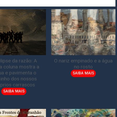
lipse da razão: A
O nariz empinado e a água
ta coluna mostra a
no rosto
gua e pavimenta o
SAIBA MAIS
inho dos nossos
prios carrascos
SAIBA MAIS