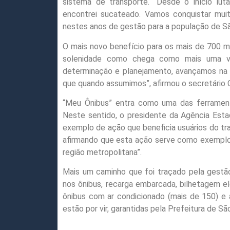
sistema de transporte. “Desde o início lut
encontrei sucateado. Vamos conquistar mu
nestes anos de gestão para a população de São
O mais novo benefício para os mais de 700 mil
solenidade como chega como mais uma vit
determinação e planejamento, avançamos na 
que quando assumimos”, afirmou o secretário 
“Meu Ônibus” entra como uma das ferramenta
Neste sentido, o presidente da Agência Estad
exemplo de ação que beneficia usuários do tr
afirmando que esta ação serve como exemplo
região metropolitana”.
Mais um caminho que foi traçado pela gestã
nos ônibus, recarga embarcada, bilhetagem e
ônibus com ar condicionado (mais de 150) e a
estão por vir, garantidas pela Prefeitura de São