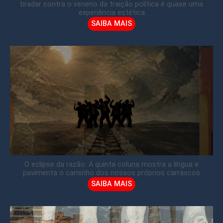
bradar contra o veneno da traição política é quase uma
experiência estética
SAIBA MAIS
O eclipse da razão: A quinta coluna mostra a língua e
pavimenta o caminho dos nossos próprios carrascos
SAIBA MAIS