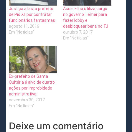
Justiça afasta prefeito
Assis Filho utiliza cargo
de Pio XII por contratar
no governo Temer para
funcionários fantasmas
fazer lobby e
agosto 11, 2016
desbloquear bens no TJ
Em "Notícias"
outubro 7, 2017
Em "Notícias"
Ex-prefeito de Santa
Quitéria é alvo de quatro
ações por improbidade
administrativa
novembro 30, 2017
Em "Notícias"
Deixe um comentário