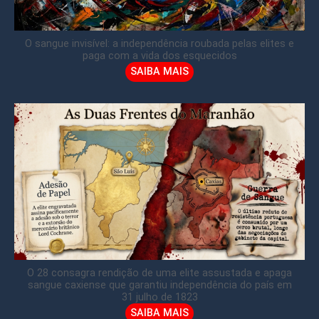
O sangue invisível: a independência roubada pelas elites e
paga com a vida dos esquecidos
SAIBA MAIS
O 28 consagra rendição de uma elite assustada e apaga
sangue caxiense que garantiu independência do país em
31 julho de 1823
SAIBA MAIS