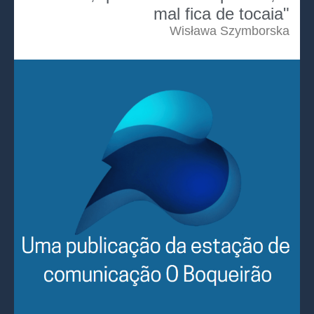
mal fica de tocaia"
Wisława Szymborska