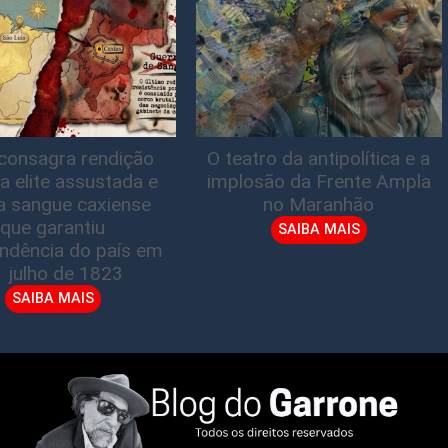
consagra rendição
O teatro da antipolítica e a
a elite assustada e
implosão da Frente Ampla
a sangue caxiense
no Maranhão
que garantiu
SAIBA MAIS
ndência do país em
1 julho de 1823
SAIBA MAIS