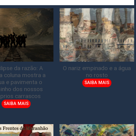
lipse da razão: A
O nariz empinado e a água
ta coluna mostra a
no rosto
gua e pavimenta o
SAIBA MAIS
inho dos nossos
prios carrascos
SAIBA MAIS