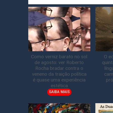
Como verniz barato no sol
O ec
de agosto: ver Roberto
quin
Rocha bradar contra o
lín
veneno da traição política
cam
é quase uma experiência
pró
estética
SAIBA MAIS