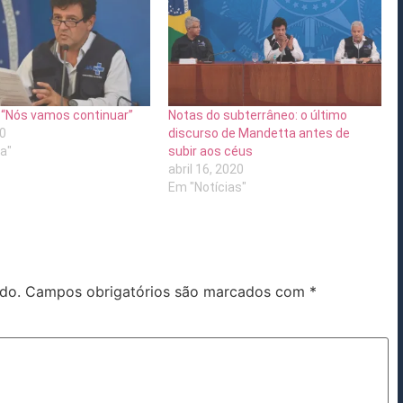
 “Nós vamos continuar”
Notas do subterrâneo: o último
20
discurso de Mandetta antes de
ca"
subir aos céus
abril 16, 2020
Em "Notícias"
do.
Campos obrigatórios são marcados com
*