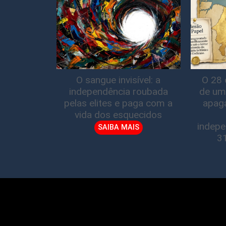
O sangue invisível: a
O 28 
independência roubada
de um
pelas elites e paga com a
apag
vida dos esquecidos
indepe
SAIBA MAIS
3