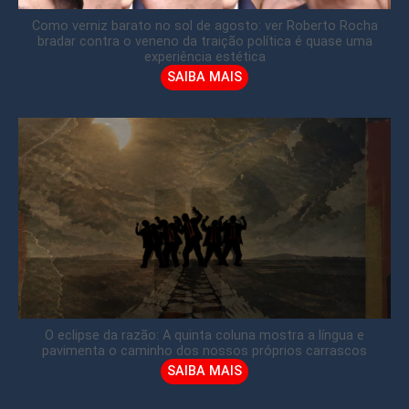
Como verniz barato no sol de agosto: ver Roberto Rocha
bradar contra o veneno da traição política é quase uma
experiência estética
SAIBA MAIS
O eclipse da razão: A quinta coluna mostra a língua e
pavimenta o caminho dos nossos próprios carrascos
SAIBA MAIS