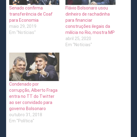
Senado confirma
Flávio Bolsonaro usou
transferência de Coaf
dinheiro de rachadinha
para Economia
para financiar
maio 29, 2019
construções ilegais da
Em "Notícias"
milícia no Rio, mostra MP
abril 25, 2020
Em "Notícias"
Condenado por
corrupção, Alberto Fraga
entra no TT do Twitter
ao ser convidado para
governo Bolsonaro
outubro 31, 2018
Em "Política"