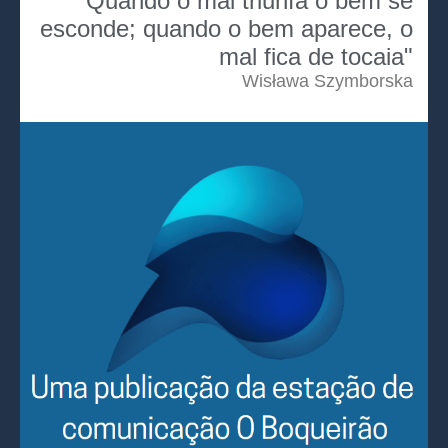
"Quando o mal triunfa o bem se
esconde; quando o bem aparece, o
mal fica de tocaia"
Wisława Szymborska