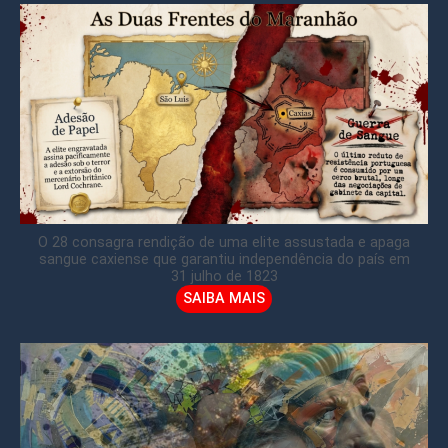
O 28 consagra rendição de uma elite assustada e apaga
sangue caxiense que garantiu independência do país em
31 julho de 1823
SAIBA MAIS