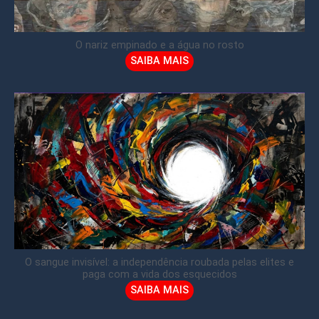
O nariz empinado e a água no rosto
SAIBA MAIS
O sangue invisível: a independência roubada pelas elites e
paga com a vida dos esquecidos
SAIBA MAIS