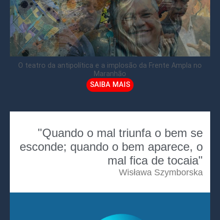
O teatro da antipolítica e a implosão da Frente Ampla no
Maranhão
SAIBA MAIS
"Quando o mal triunfa o bem se
esconde; quando o bem aparece, o
mal fica de tocaia"
Wisława Szymborska