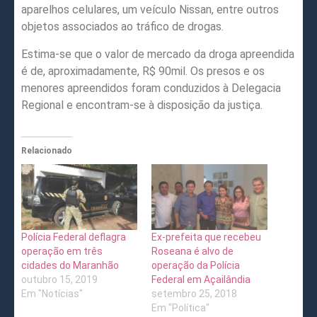
aparelhos celulares, um veículo Nissan, entre outros
objetos associados ao tráfico de drogas.
Estima-se que o valor de mercado da droga apreendida
é de, aproximadamente, R$ 90mil. Os presos e os
menores apreendidos foram conduzidos à Delegacia
Regional e encontram-se à disposição da justiça.
Relacionado
Polícia Federal deflagra
Ex-prefeita que recebeu
operação em três
Roseana é alvo de
cidades do Maranhão
operação da Polícia
outubro 15, 2019
Federal em Açailândia
Em "Notícias"
setembro 25, 2018
Em "Política"