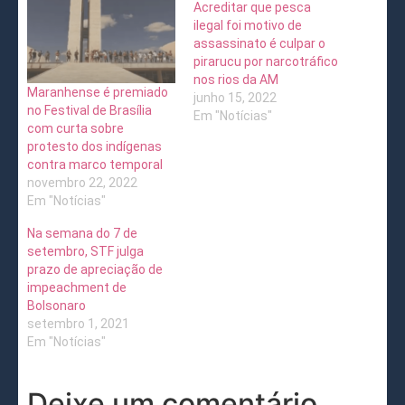
Acreditar que pesca
ilegal foi motivo de
assassinato é culpar o
pirarucu por narcotráfico
nos rios da AM
Maranhense é premiado
junho 15, 2022
no Festival de Brasília
Em "Notícias"
com curta sobre
protesto dos indígenas
contra marco temporal
novembro 22, 2022
Em "Notícias"
Na semana do 7 de
setembro, STF julga
prazo de apreciação de
impeachment de
Bolsonaro
setembro 1, 2021
Em "Notícias"
Deixe um comentário