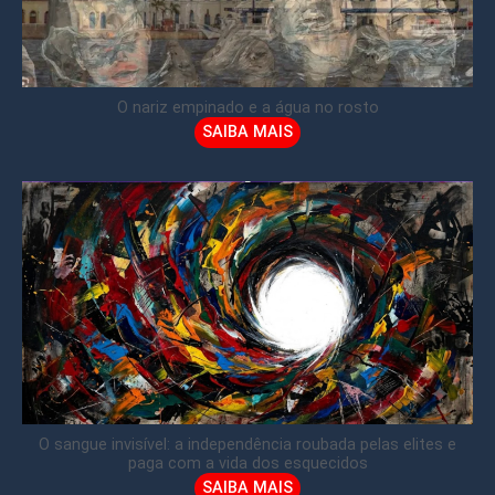
O nariz empinado e a água no rosto
SAIBA MAIS
O sangue invisível: a independência roubada pelas elites e
paga com a vida dos esquecidos
SAIBA MAIS