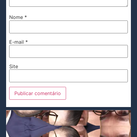
Nome
*
E-mail
*
Site