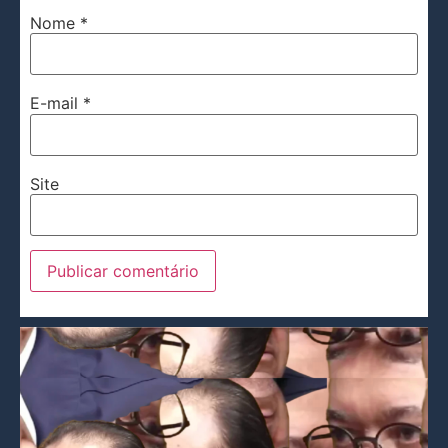
Nome
*
E-mail
*
Site