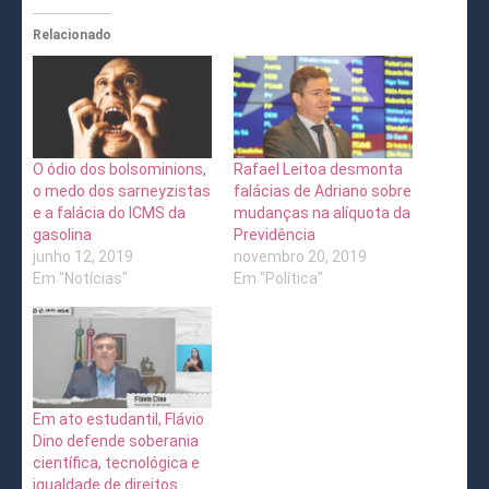
Relacionado
O ódio dos bolsominions,
Rafael Leitoa desmonta
o medo dos sarneyzistas
falácias de Adriano sobre
e a falácia do ICMS da
mudanças na alíquota da
gasolina
Previdência
junho 12, 2019
novembro 20, 2019
Em "Notícias"
Em "Política"
Em ato estudantil, Flávio
Dino defende soberania
científica, tecnológica e
igualdade de direitos