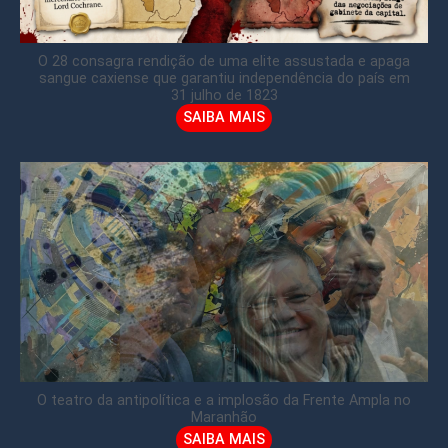
O 28 consagra rendição de uma elite assustada e apaga
sangue caxiense que garantiu independência do país em
31 julho de 1823
SAIBA MAIS
O teatro da antipolítica e a implosão da Frente Ampla no
Maranhão
SAIBA MAIS