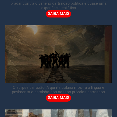
bradar contra o veneno da traição política é quase uma
experiência estética
SAIBA MAIS
O eclipse da razão: A quinta coluna mostra a língua e
pavimenta o caminho dos nossos próprios carrascos
SAIBA MAIS