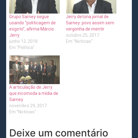
Grupo Sarney segue
Jerry detona jornal de
usando “politicagem de
Sarney: povo assim sem
esgoto”, afirma Márcio
vergonha de mentir
Jerry
outubro 25, 2017
junho 12, 2018
Em "Notícias"
Em "Política"
A articulação de Jerry
que incomoda a mídia de
Sarney
novembro 29, 2017
Em "Notícias"
Deixe um comentário