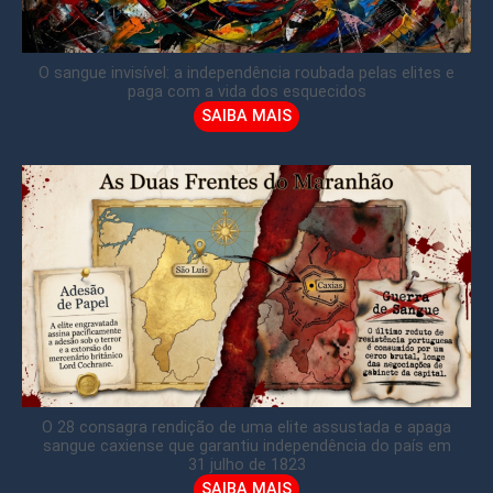
O sangue invisível: a independência roubada pelas elites e
paga com a vida dos esquecidos
SAIBA MAIS
O 28 consagra rendição de uma elite assustada e apaga
sangue caxiense que garantiu independência do país em
31 julho de 1823
SAIBA MAIS