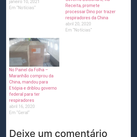
janeiro 10, 2021
Receita, promete
Em "Notícias"
processar Dino por trazer
respiradores da China
abril 20, 2020
Em "Notícias"
No Painel da Folha –
Maranhão comprou da
China, mandou para
Etiópia e driblou governo
federal para ter
respiradores
abril 16, 2020
Em "Geral"
Deixe um comentário