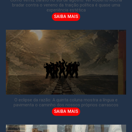
Como verniz barato no sol de agosto: ver Roberto Rocha
bradar contra o veneno da traição política é quase uma
experiência estética
SAIBA MAIS
O eclipse da razão: A quinta coluna mostra a língua e
pavimenta o caminho dos nossos próprios carrascos
SAIBA MAIS