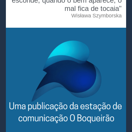
esconde; quando o bem aparece, o
mal fica de tocaia"
Wisława Szymborska