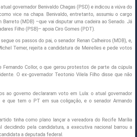
atual governador Benivaldo Chagas (PSD) e indicou a viúva do
como vice na chapa. Benivaldo, entretanto, assumiu o cargo
 Barreto (MDB) –que vai disputar uma cadeira ao Senado. Já
adares Filho (PSB)– apoia Ciro Gomes (PDT).
 segue os passos do pai, o senador Renan Calheiros (MDB), e,
hel Temer, rejeita a candidatura de Meirelles e pede votos
Fernando Collor, o que gerou protestos de parte da cúpula
sidente. O ex-governador Teotonio Vilela Filho disse que não
atos ao governo declararam voto em Lula: o atual governador
pe e que tem o PT em sua coligação, e o senador Armando
rtido tinha como plano lançar a vereadora do Recife Marília
decidindo pela candidatura, a executiva nacional barrou a
 candidata a deputada federal.