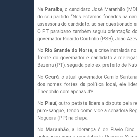
Na
Paraíba
, o candidato José Maranhão (MDB)
do seu partido. “Nós estamos focados na cam
assessoria do candidato, ao ser questionado e
O PT paraibano também seguiu orientação do d
governador Ricardo Coutinho (PSB), João Aze
No
Rio Grande do Norte
, a crise instalada 
frente do governador e candidato a reeleiçã
Bezerra (PT), seguida pelo ex-prefeito de Nat
No
Ceará
, o atual governador Camilo Santan
dos nomes fortes da política local, ele li
Theophilo com apenas 4%.
No
Piauí
, outro petista lidera a disputa pela
puro-sangue, tendo como vice a senadora Regin
Nogueira (PP) na chapa.
No
Maranhão
, a liderança é de Flávio Di
colocação vem a emedebista Roseana Sarney