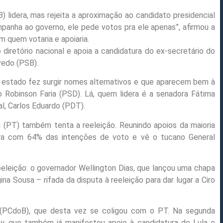
 lidera, mas rejeita a aproximação ao candidato presidencial
panha ao governo, ele pede votos pra ele apenas”, afirmou a
m quem votaria e apoiaria.
iretório nacional e apoia a candidatura do ex-secretário do
vedo (PSB).
no estado fez surgir nomes alternativos e que aparecem bem à
o Robinson Faria (PSD). Lá, quem lidera é a senadora Fátima
al, Carlos Eduardo (PDT).
a (PT) também tenta a reeleição. Reunindo apoios da maioria
dera com 64% das intenções de voto e vê o tucano General
 reeleição: o governador Wellington Dias, que lançou uma chapa
a Sousa – rifada da disputa à reeleição para dar lugar a Ciro
no (PCdoB), que desta vez se coligou com o PT. Na segunda
, que também já manifestou apoio à candidatura de Lula e