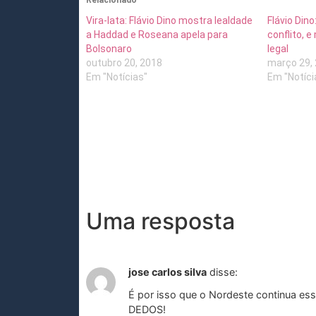
Relacionado
Vira-lata: Flávio Dino mostra lealdade
Flávio Dino
a Haddad e Roseana apela para
conflito, 
Bolsonaro
legal
outubro 20, 2018
março 29,
Em "Notícias"
Em "Notíci
Uma resposta
jose carlos silva
disse:
É por isso que o Nordeste continua e
DEDOS!