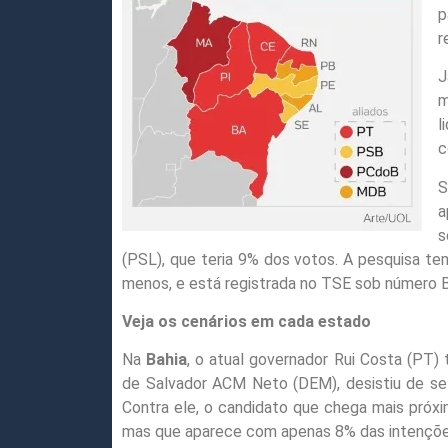
p
r
J
m
l
c
S
a
s
(PSL), que teria 9% dos votos. A pesquisa t
menos, e está registrada no TSE sob número
Veja os cenários em cada estado
Na
Bahia
, o atual governador Rui Costa (PT) 
de Salvador ACM Neto (DEM), desistiu de se
Contra ele, o candidato que chega mais próx
mas que aparece com apenas 8% das intençõe