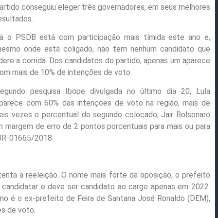
artido conseguiu eleger três governadores, em seus melhores
esultados.
á o PSDB está com participação mais tímida este ano e,
esmo onde está coligado, não tem nenhum candidato que
idere a corrida. Dos candidatos do partido, apenas um aparece
om mais de 10% de intenções de voto.
egundo pesquisa Ibope divulgada no último dia 20, Lula
parece com 60% das intenções de voto na região, mais de
eis vezes o percentual do segundo colocado, Jair Bolsonaro
em margem de erro de 2 pontos porcentuais para mais ou para
 BR-01665/2018.
tenta a reeleição. O nome mais forte da oposição, o prefeito
 candidatar e deve ser candidato ao cargo apenas em 2022.
imo é o ex-prefeito de Feira de Santana José Ronaldo (DEM),
s de voto.