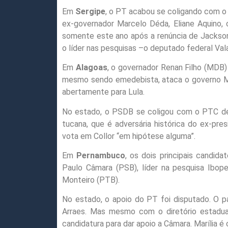
Em
Sergipe
, o PT acabou se coligando com o 
ex-governador Marcelo Déda, Eliane Aquino, 
somente este ano após a renúncia de Jackson
o líder nas pesquisas –o deputado federal Val
Em
Alagoas
, o governador Renan Filho (MDB)
mesmo sendo emedebista, ataca o governo Mic
abertamente para Lula.
No estado, o PSDB se coligou com o PTC de 
tucana, que é adversária histórica do ex-pre
vota em Collor “em hipótese alguma”.
Em
Pernambuco
, os dois principais candid
Paulo Câmara (PSB), líder na pesquisa Ibo
Monteiro (PTB).
No estado, o apoio do PT foi disputado. O pa
Arraes. Mas mesmo com o diretório estadual 
candidatura para dar apoio a Câmara. Marília é