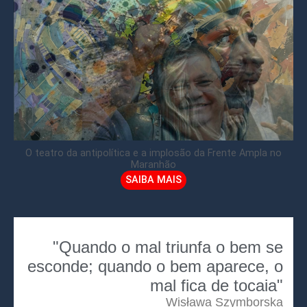
O teatro da antipolítica e a implosão da Frente Ampla no
Maranhão
SAIBA MAIS
"Quando o mal triunfa o bem se
esconde; quando o bem aparece, o
mal fica de tocaia"
Wisława Szymborska