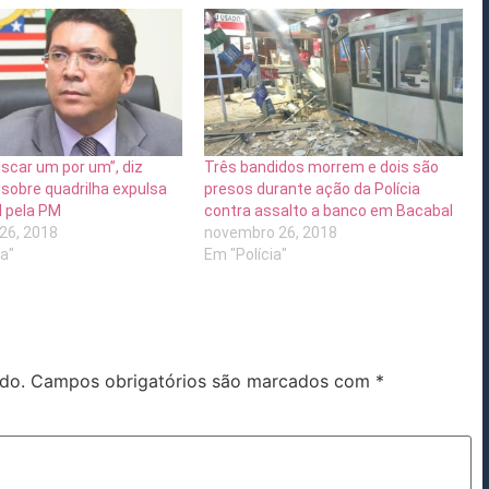
car um por um”, diz
Três bandidos morrem e dois são
 sobre quadrilha expulsa
presos durante ação da Polícia
l pela PM
contra assalto a banco em Bacabal
26, 2018
novembro 26, 2018
ca"
Em "Polícia"
do.
Campos obrigatórios são marcados com
*