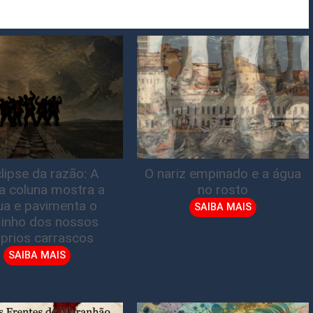
lipse da razão: A
O nariz empinado e a água
ta coluna mostra a
no rosto
gua e pavimenta o
SAIBA MAIS
inho dos nossos
prios carrascos
SAIBA MAIS