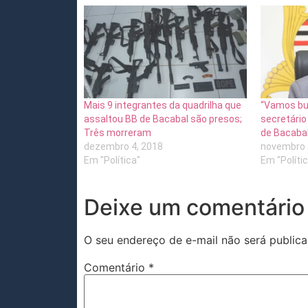
Mais 9 integrantes da quadrilha que
“Vamos bus
assaltou BB de Bacabal são presos;
secretário
Três morreram
de Bacaba
dezembro 4, 2018
novembro 
Em "Política"
Em "Políti
Deixe um comentário
O seu endereço de e-mail não será publica
Comentário
*