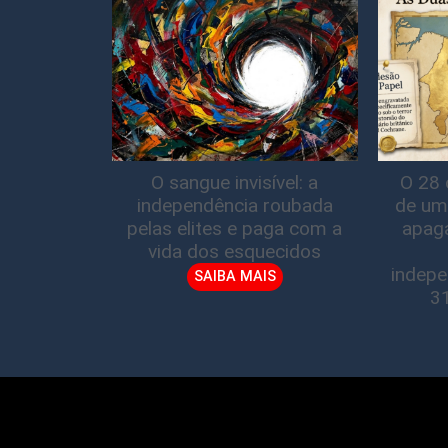
O sangue invisível: a
O 28 
independência roubada
de um
pelas elites e paga com a
apag
vida dos esquecidos
indepe
SAIBA MAIS
3