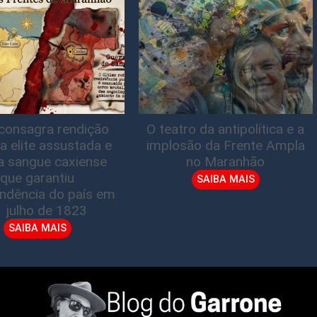
consagra rendição
O teatro da antipolítica e a
a elite assustada e
implosão da Frente Ampla
a sangue caxiense
no Maranhão
que garantiu
SAIBA MAIS
ndência do país em
1 julho de 1823
SAIBA MAIS