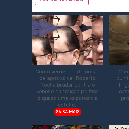
Como verniz barato no sol
O ec
de agosto: ver Roberto
quin
Rocha bradar contra o
lín
veneno da traição política
cam
é quase uma experiência
pró
estética
SAIBA MAIS