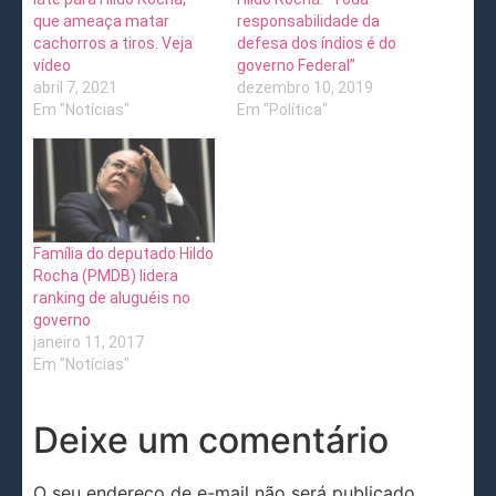
que ameaça matar
responsabilidade da
cachorros a tiros. Veja
defesa dos índios é do
vídeo
governo Federal”
abril 7, 2021
dezembro 10, 2019
Em "Notícias"
Em "Política"
Família do deputado Hildo
Rocha (PMDB) lidera
ranking de aluguéis no
governo
janeiro 11, 2017
Em "Notícias"
Deixe um comentário
O seu endereço de e-mail não será publicado.