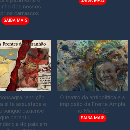
SAIBA MAIS
inho dos nossos
prios carrascos
SAIBA MAIS
consagra rendição
O teatro da antipolítica e a
a elite assustada e
implosão da Frente Ampla
a sangue caxiense
no Maranhão
que garantiu
SAIBA MAIS
ndência do país em