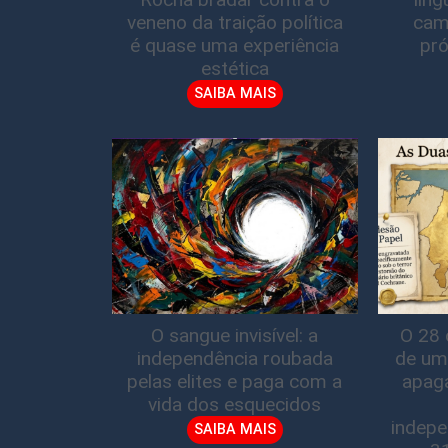
veneno da traição política
cam
é quase uma experiência
pró
estética
SAIBA MAIS
O sangue invisível: a
O 28 
independência roubada
de um
pelas elites e paga com a
apag
vida dos esquecidos
indepe
SAIBA MAIS