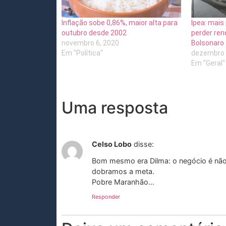
Inflação sobe 0,86%, maior alta para
Ipea: mais
outubro desde 2002
perder ren
novembro 6, 2020
Bolsonaro
Em "Política"
dezembro 
Em "Geral"
Uma resposta
Celso Lobo
disse:
Bom mesmo era Dilma: o negócio é não 
dobramos a meta.
Pobre Maranhão…
Responder