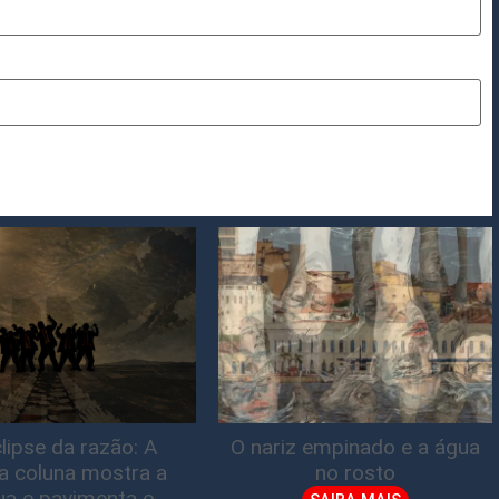
lipse da razão: A
O nariz empinado e a água
ta coluna mostra a
no rosto
gua e pavimenta o