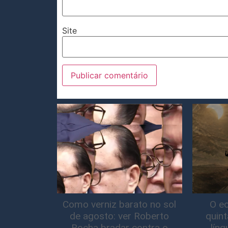
Site
Como verniz barato no sol
O ec
de agosto: ver Roberto
quin
Rocha bradar contra o
lín