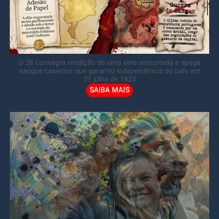
O 28 consagra rendição de uma elite assustada e apaga
sangue caxiense que garantiu independência do país em
31 julho de 1823
SAIBA MAIS