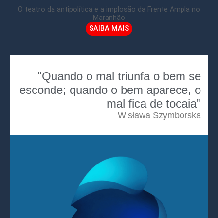
O teatro da antipolítica e a implosão da Frente Ampla no
Maranhão
SAIBA MAIS
"Quando o mal triunfa o bem se
esconde; quando o bem aparece, o
mal fica de tocaia"
Wisława Szymborska