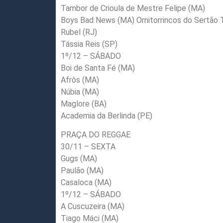
Tambor de Crioula de Mestre Felipe (MA)
Boys Bad News (MA) Ornitorrincos do Sertão 
Rubel (RJ)
Tássia Reis (SP)
1º/12 – SÁBADO
Boi de Santa Fé (MA)
Afrôs (MA)
Núbia (MA)
Maglore (BA)
Academia da Berlinda (PE)
PRAÇA DO REGGAE
30/11 – SEXTA
Gugs (MA)
Paulão (MA)
Casaloca (MA)
1º/12 – SÁBADO
A Cuscuzeira (MA)
Tiago Máci (MA)