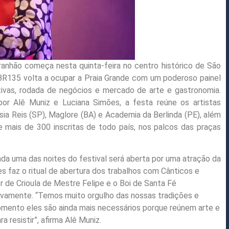
anhão começa nesta quinta-feira no centro histórico de São
 BR135 volta a ocupar a Praia Grande com um poderoso painel
tivas, rodada de negócios e mercado de arte e gastronomia.
or Alê Muniz e Luciana Simões, a festa reúne os artistas
sia Reis (SP), Maglore (BA) e Academia da Berlinda (PE), além
e mais de 300 inscritas de todo país, nos palcos das praças
da uma das noites do festival será aberta por uma atração da
s faz o ritual de abertura dos trabalhos com Cânticos e
r de Crioula de Mestre Felipe e o Boi de Santa Fé
ivamente. “Temos muito orgulho das nossas tradições e
omento eles são ainda mais necessários porque reúnem arte e
 resistir”, afirma Alê Muniz.