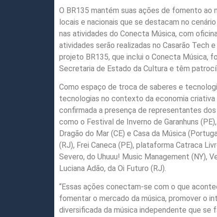
O BR135 mantém suas ações de fomento ao me
locais e nacionais que se destacam no cenári
nas atividades do Conecta Música, com oficina
atividades serão realizadas no Casarão Tech e
projeto BR135, que inclui o Conecta Música, fo
Secretaria de Estado da Cultura e têm patrocí
Como espaço de troca de saberes e tecnologia
tecnologias no contexto da economia criativa 
confirmada a presença de representantes dos 
como o Festival de Inverno de Garanhuns (PE), 
Dragão do Mar (CE) e Casa da Música (Portuga
(RJ), Frei Caneca (PE), plataforma Catraca Li
Severo, do Uhuuu! Music Management (NY), Ver
Luciana Adão, da Oi Futuro (RJ).
“Essas ações conectam-se com o que acontece
fomentar o mercado da música, promover o int
diversificada da música independente que se f