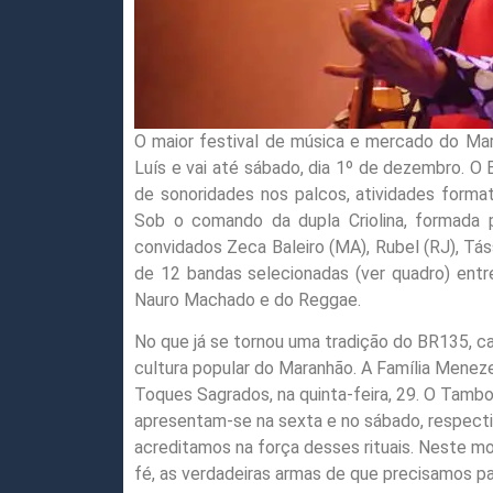
O maior festival de música e mercado do Mar
Luís e vai até sábado, dia 1º de dezembro. O
de sonoridades nos palcos, atividades forma
Sob o comando da dupla Criolina, formada p
convidados Zeca Baleiro (MA), Rubel (RJ), Tás
de 12 bandas selecionadas (ver quadro) entr
Nauro Machado e do Reggae.
No que já se tornou uma tradição do BR135, ca
cultura popular do Maranhão. A Família Meneze
Toques Sagrados, na quinta-feira, 29. O Tambo
apresentam-se na sexta e no sábado, respect
acreditamos na força desses rituais. Neste m
fé, as verdadeiras armas de que precisamos para