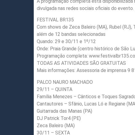
A programação completa está disponibilizada
divulgada nas redes sociais oficiais do evento.
FESTIVAL BR135
Com shows de Zeca Baleiro (MA), Rubel (RJ), T
além de 12 bandas selecionadas
Quando: 29 e 30/11 e 1º/12
Onde: Praia Grande (centro histórico de São Lu
Programação completa: www.festivalbr135.co
TODAS AS ATIVIDADES SÃO GRATUITAS
Mais informações: Assessoria de imprensa 9 
PALCO NAURO MACHADO
29/11 – QUINTA
Família Menezes – Cânticos e Toques Sagrad
Cantautores – Sfânio, Lucas Ló e Regiane (MA
Guitarrada das Manas (PA)
DJ Patrick Tor4 (PE)
Zeca Baleiro (MA)
30/11 – SEXTA