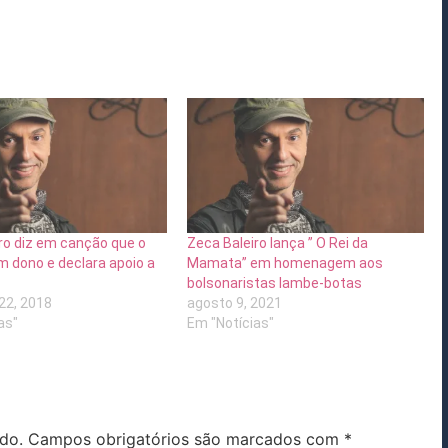
ro diz em canção que o
Zeca Baleiro lança ” O Rei da
 dono e declara apoio a
Mamata” em homenagem aos
bolsonaristas lambe-botas
22, 2018
agosto 9, 2021
as"
Em "Notícias"
do.
Campos obrigatórios são marcados com
*