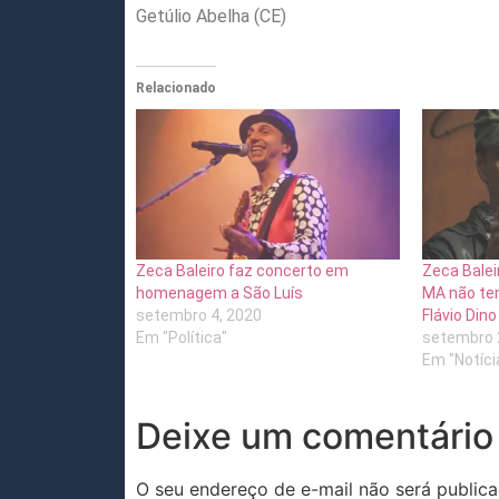
Getúlio Abelha (CE)
Relacionado
Zeca Baleiro faz concerto em
Zeca Balei
homenagem a São Luís
MA não tem
setembro 4, 2020
Flávio Dino
Em "Política"
setembro 
Em "Notíci
Deixe um comentário
O seu endereço de e-mail não será publica