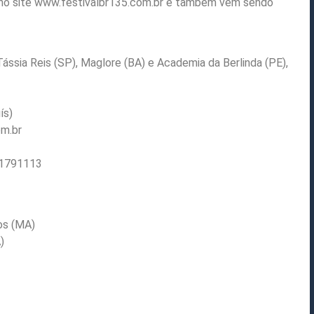
 no site www.festivalbr135.com.br e também vem sendo
ássia Reis (SP), Maglore (BA) e Academia da Berlinda (PE),
ís)
m.br
81791113
os (MA)
)