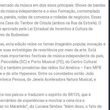
rcado da música em dois eixos principais: Shows de bandas
o da música independente e o eixo Formação, contemplado
s, painéis, rodas de conversa e rodadas de negócios. Essas
 na Casa do Tambor de Crioula (ambos na Rua da Estrela). O
i aprovado pela Lei Estadual de Incentivo à Cultura da
nio da Budweiser.
s, esta edição reúne os temas imaginário popular, inovação e
e suas estratégias de resistência por meio da arte. Está
mais importantes festivais de música independente do país,
Psicodália (SC) e Porto Musical (PE), do Centro Cultural
l) e também jornalistas das rádios Sul América – Faro MPB
vre e do site Hypeness. Entre os convidados estão João
ônica Pessoa, do Janela Aceleradora Natura Musical, e
 nos palcos e traduzem o espírito do BR135, que é
ercâmbio de experiências e mostrar a cena rica e
az no Maranhão”, diz Luciana Simões. “Além disso, o fato de