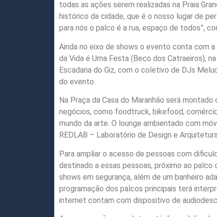
todas as ações serem realizadas na Praia Gra
histórico da cidade, que é o nosso lugar de pe
para nós o palco é a rua, espaço de todos”, c
Ainda no eixo de shows o evento conta com a
da Vida é Uma Festa (Beco dos Catraeiros), na
Escadaria do Giz, com o coletivo de DJs Melu
do evento.
Na Praça da Casa do Maranhão será montado 
negócios, como foodtruck, bikefood, comércio
mundo da arte. O lounge ambientado com móveis
REDLAB – Laboratório de Design e Arquitetura
Para ampliar o acesso de pessoas com dific
destinado a essas pessoas, próximo ao palco
shows em segurança, além de um banheiro ada
programação dos palcos principais terá interp
internet contam com dispositivo de audiodesc