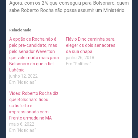
Agora, com os 2% que conseguiu para Bolsonaro, quem
sabe Roberto Rocha não possa assumir um Ministério.
Relacionado
A opção de Rocha não é
Flávio Dino caminha para
pelo pré-candidato, mas
eleger os dois senadores
pelo senador Weverton
da sua chapa
que vale muito mais para
junho 26, 2018
Bolsonaro do que o fiel
Em "Política"
Lahésio
junho 12, 2022
Em "Notícias"
Vídeo: Roberto Rocha diz
que Bolsonaro ficou
satisfeito e
impressionado com
Frente armada no MA
maio 6, 2022
Em "Notícias"