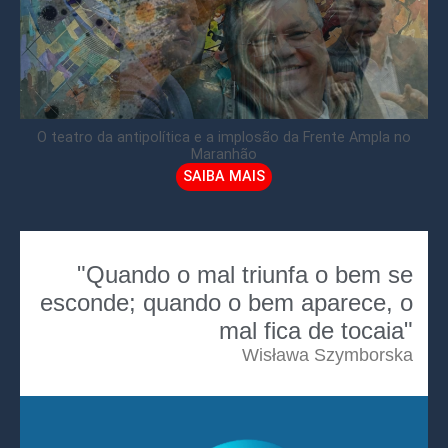
O teatro da antipolítica e a implosão da Frente Ampla no
Maranhão
SAIBA MAIS
"Quando o mal triunfa o bem se
esconde; quando o bem aparece, o
mal fica de tocaia"
Wisława Szymborska