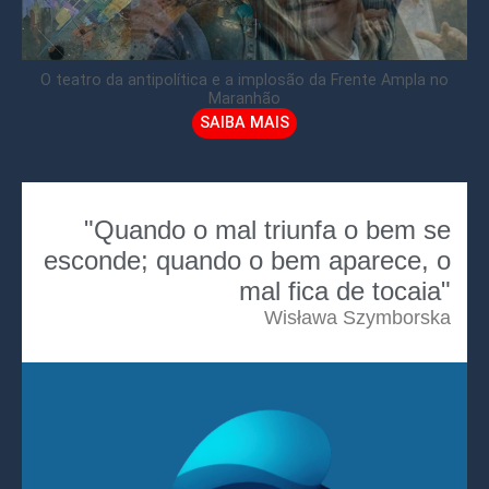
O teatro da antipolítica e a implosão da Frente Ampla no
Maranhão
SAIBA MAIS
"Quando o mal triunfa o bem se
esconde; quando o bem aparece, o
mal fica de tocaia"
Wisława Szymborska