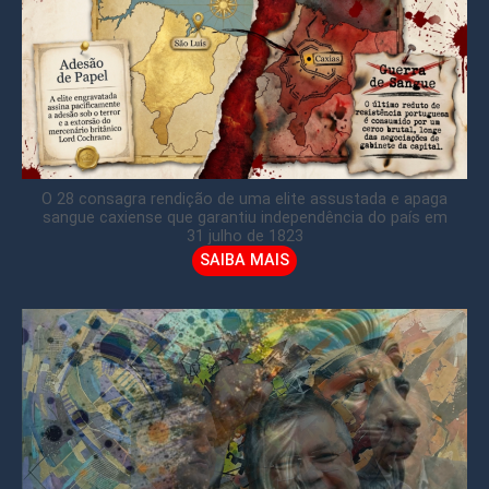
O 28 consagra rendição de uma elite assustada e apaga
sangue caxiense que garantiu independência do país em
31 julho de 1823
SAIBA MAIS