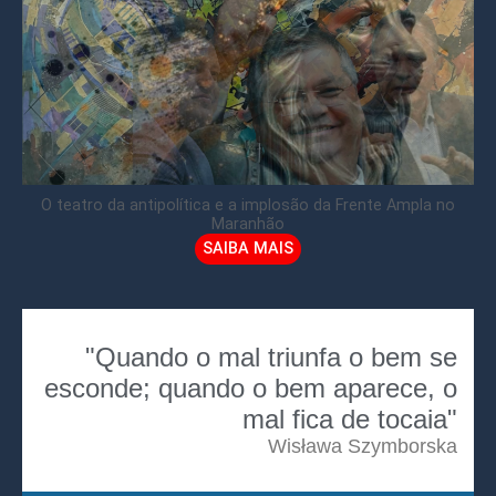
O teatro da antipolítica e a implosão da Frente Ampla no
Maranhão
SAIBA MAIS
"Quando o mal triunfa o bem se
esconde; quando o bem aparece, o
mal fica de tocaia"
Wisława Szymborska