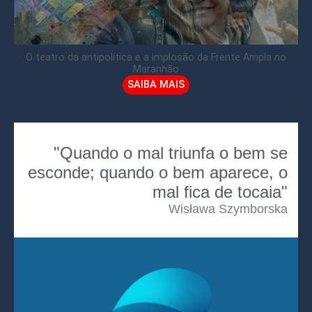
O teatro da antipolítica e a implosão da Frente Ampla no
Maranhão
SAIBA MAIS
"Quando o mal triunfa o bem se
esconde; quando o bem aparece, o
mal fica de tocaia"
Wisława Szymborska