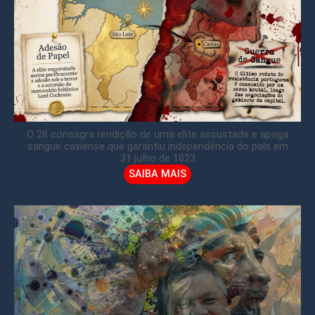
O 28 consagra rendição de uma elite assustada e apaga
sangue caxiense que garantiu independência do país em
31 julho de 1823
SAIBA MAIS