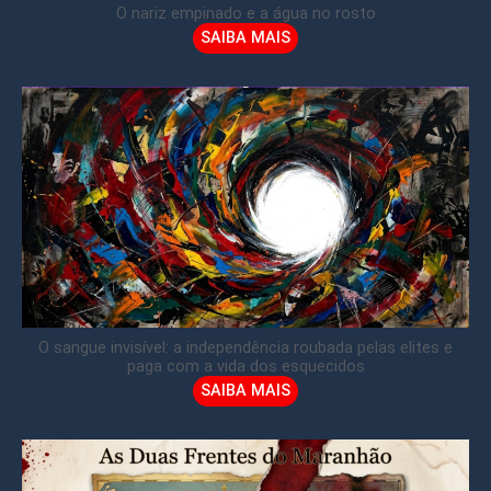
O nariz empinado e a água no rosto
SAIBA MAIS
O sangue invisível: a independência roubada pelas elites e
paga com a vida dos esquecidos
SAIBA MAIS