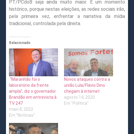
PT/PCdoB seja ainda muito maior. É um momento
histórico, porque nestas eleições, as redes sociais irão,
pela primeira vez, enfrentar a narrativa da mídia
tradicional, controlada pela direita.
Relacionado
“Maranhão foi o
Novos ataques contra a
laboratório da frente
união Lula/Flávio Dino
ampla”, diz o governador
chegam à internet
Brandão em entrevista à
agosto 14, 2020
TV 247
Em "Política"
maio 8, 2022
Em "Notícias"