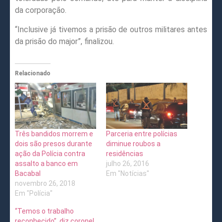
da corporação.
“Inclusive já tivemos a prisão de outros militares antes
da prisão do major”, finalizou.
Relacionado
Três bandidos morrem e
Parceria entre polícias
dois são presos durante
diminue roubos a
ação da Polícia contra
residências
assalto a banco em
julho 26, 2016
Bacabal
Em "Notícias"
novembro 26, 2018
Em "Polícia"
“Temos o trabalho
reconhecido”, diz coronel