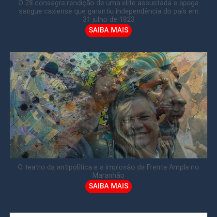
O 28 consagra rendição de uma elite assustada e apaga
sangue caxiense que garantiu independência do país em
31 julho de 1823
SAIBA MAIS
O teatro da antipolítica e a implosão da Frente Ampla no
Maranhão
SAIBA MAIS