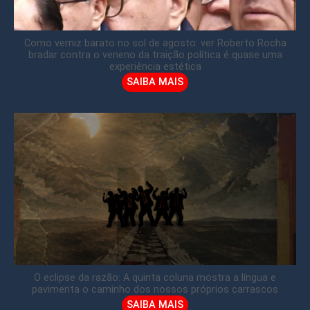
Como verniz barato no sol de agosto: ver Roberto Rocha
bradar contra o veneno da traição política é quase uma
experiência estética
SAIBA MAIS
O eclipse da razão: A quinta coluna mostra a língua e
pavimenta o caminho dos nossos próprios carrascos
SAIBA MAIS