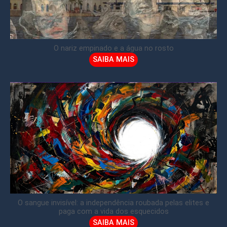
O nariz empinado e a água no rosto
SAIBA MAIS
O sangue invisível: a independência roubada pelas elites e
paga com a vida dos esquecidos
SAIBA MAIS