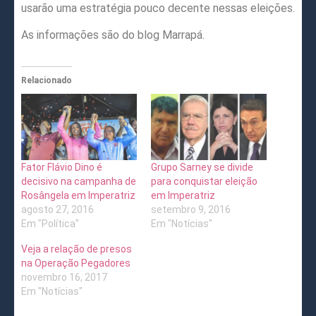
usarão uma estratégia pouco decente nessas eleições.
As informações são do blog Marrapá.
Relacionado
Fator Flávio Dino é
Grupo Sarney se divide
decisivo na campanha de
para conquistar eleição
Rosângela em Imperatriz
em Imperatriz
agosto 27, 2016
setembro 9, 2016
Em "Política"
Em "Notícias"
Veja a relação de presos
na Operação Pegadores
novembro 16, 2017
Em "Notícias"