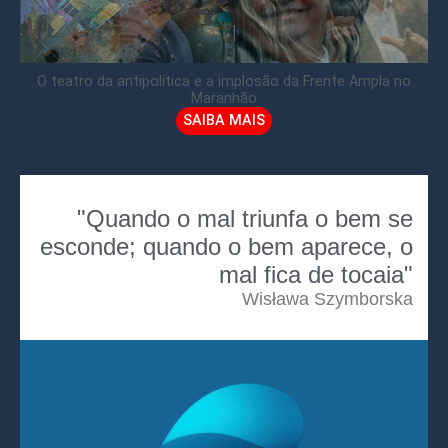
O teatro da antipolítica e a implosão da Frente Ampla no
Maranhão
SAIBA MAIS
"Quando o mal triunfa o bem se
esconde; quando o bem aparece, o
mal fica de tocaia"
Wisława Szymborska