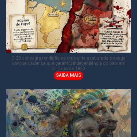
O 28 consagra rendição de uma elite assustada e apaga
sangue caxiense que garantiu independência do país em
31 julho de 1823
SAIBA MAIS