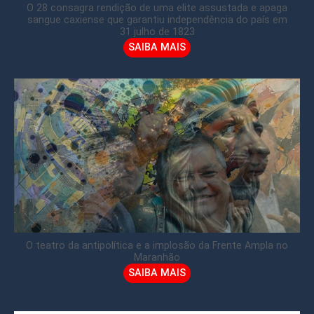
O 28 consagra rendição de uma elite assustada e apaga
sangue caxiense que garantiu independência do país em
31 julho de 1823
SAIBA MAIS
O teatro da antipolítica e a implosão da Frente Ampla no
Maranhão
SAIBA MAIS