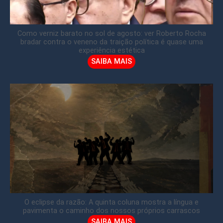
Como verniz barato no sol de agosto: ver Roberto Rocha
bradar contra o veneno da traição política é quase uma
experiência estética
SAIBA MAIS
O eclipse da razão: A quinta coluna mostra a língua e
pavimenta o caminho dos nossos próprios carrascos
SAIBA MAIS