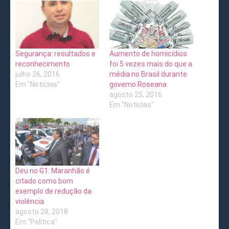
Segurança: resultados e
Aumento de homicídios
reconhecimento
foi 5 vezes mais do que a
julho 26, 2016
média no Brasil durante
Em "Notícias"
governo Roseana
agosto 25, 2016
Em "Notícias"
Deu no G1: Maranhão é
citado como bom
exemplo de redução da
violência
agosto 28, 2018
Em "Política"