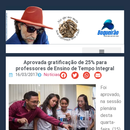
Aprovada gratificação de 25% para
professores de Ensino de Tempo Integral
16/03/2017
Notícias
Foi
aprovado,
na sessão
plenária
desta
quarta-
feira (15),