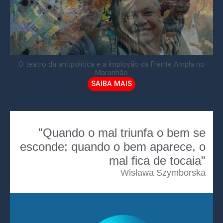
O teatro da antipolítica e a implosão da Frente Ampla no
Maranhão
SAIBA MAIS
"Quando o mal triunfa o bem se
esconde; quando o bem aparece, o
mal fica de tocaia"
Wisława Szymborska