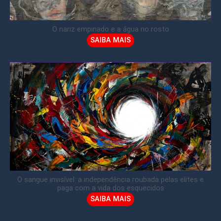
O nariz empinado e a água no rosto
SAIBA MAIS
O sangue invisível: a independência roubada pelas elites e
paga com a vida dos esquecidos
SAIBA MAIS