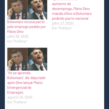
aumento de
desemprego, Flávio Dino
manda ofício a Bolsonaro
pedindo pacto nacional
Bolsonaro recusa pacto
julho 27, 2020
pelo emprego pedido por
Em "Política"
Flávio Dino
julho 28, 2020
Em "Política"
‘Vê se aprende,
Bolsonaro’, diz deputado
após Dino lançar Plano
Emergencial de
Empregos
agosto 20, 2020
Em "Política"