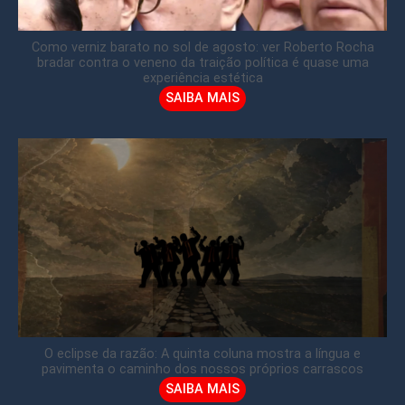
Como verniz barato no sol de agosto: ver Roberto Rocha
bradar contra o veneno da traição política é quase uma
experiência estética
SAIBA MAIS
O eclipse da razão: A quinta coluna mostra a língua e
pavimenta o caminho dos nossos próprios carrascos
SAIBA MAIS