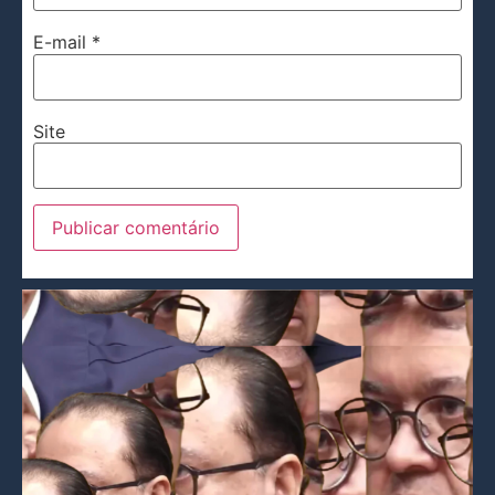
E-mail
*
Site