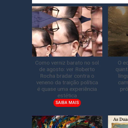
Como verniz barato no sol
O ec
de agosto: ver Roberto
quin
Rocha bradar contra o
lín
veneno da traição política
cam
é quase uma experiência
pró
estética
SAIBA MAIS