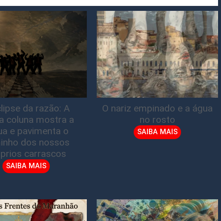
lipse da razão: A
O nariz empinado e a água
ta coluna mostra a
no rosto
gua e pavimenta o
SAIBA MAIS
inho dos nossos
prios carrascos
SAIBA MAIS