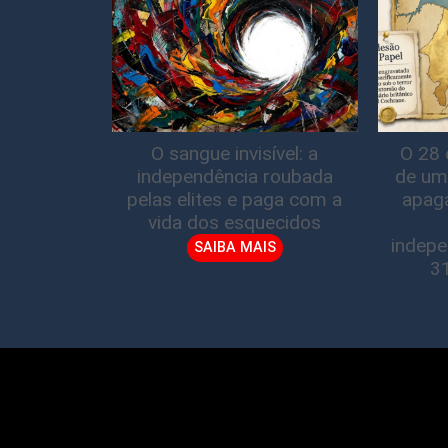
O sangue invisível: a
O 28 
independência roubada
de um
pelas elites e paga com a
apag
vida dos esquecidos
indepe
SAIBA MAIS
3