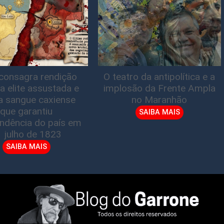
consagra rendição
O teatro da antipolítica e a
a elite assustada e
implosão da Frente Ampla
a sangue caxiense
no Maranhão
que garantiu
SAIBA MAIS
ndência do país em
1 julho de 1823
SAIBA MAIS