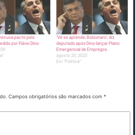
recusa pacto pelo
‘Vê se aprende, Bolsonaro’, diz
dido por Flávio Dino
deputado após Dino lançar Plano
020
Emergencial de Empregos
ca"
agosto 20, 2020
Em "Política"
do.
Campos obrigatórios são marcados com
*