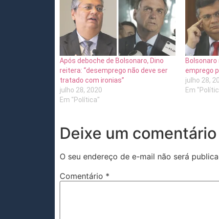
Após deboche de Bolsonaro, Dino
Bolsonaro 
reitera: “desemprego não deve ser
emprego pe
tratado com ironias”
julho 28, 2
julho 28, 2020
Em "Políti
Em "Política"
Deixe um comentário
O seu endereço de e-mail não será publica
Comentário
*