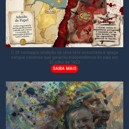
O 28 consagra rendição de uma elite assustada e apaga
sangue caxiense que garantiu independência do país em
31 julho de 1823
SAIBA MAIS