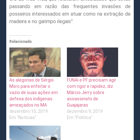
passando em razão das frequentes invasões de
posseiros interessados em atuar como na extração de
madeira e no garimpo ilegais”.
Relacionado
As alegorias de Sérgio
FUNAI e PF precisam agir
Moro para enfeitar o
com rigor e rapidez, diz
vazio de suas ações em
Márcio Jerry sobre
defesa dos indígenas
assassinato de
ameaçados no MA
Guajajaras
dezembro 10, 2019
dezembro 9, 2019
Em "Notícias"
Em "Política"