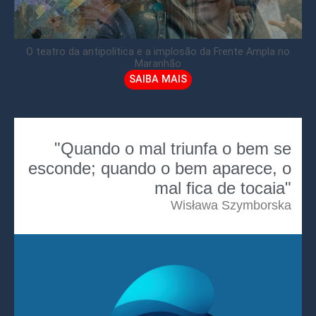
O teatro da antipolítica e a implosão da Frente Ampla no
Maranhão
SAIBA MAIS
"Quando o mal triunfa o bem se
esconde; quando o bem aparece, o
mal fica de tocaia"
Wisława Szymborska