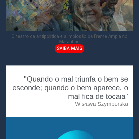
O teatro da antipolítica e a implosão da Frente Ampla no
Maranhão
SAIBA MAIS
"Quando o mal triunfa o bem se
esconde; quando o bem aparece, o
mal fica de tocaia"
Wisława Szymborska