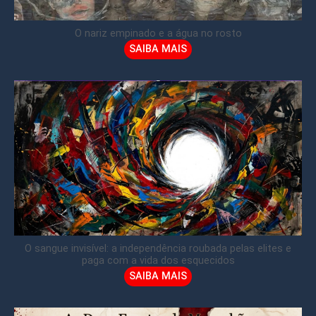
O nariz empinado e a água no rosto
SAIBA MAIS
O sangue invisível: a independência roubada pelas elites e
paga com a vida dos esquecidos
SAIBA MAIS