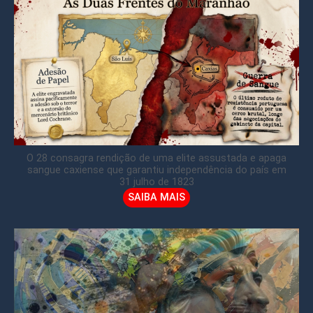
O 28 consagra rendição de uma elite assustada e apaga
sangue caxiense que garantiu independência do país em
31 julho de 1823
SAIBA MAIS