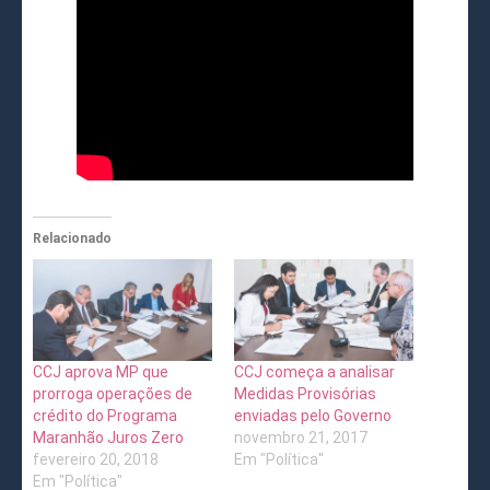
Relacionado
CCJ aprova MP que
CCJ começa a analisar
prorroga operações de
Medidas Provisórias
crédito do Programa
enviadas pelo Governo
Maranhão Juros Zero
novembro 21, 2017
fevereiro 20, 2018
Em "Política"
Em "Política"