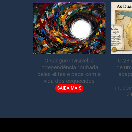
O sangue invisível: a
O 28 
independência roubada
de um
pelas elites e paga com a
apag
vida dos esquecidos
indepe
SAIBA MAIS
3