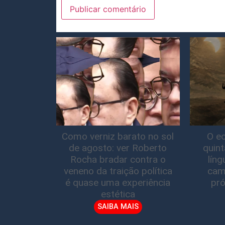
Como verniz barato no sol
O ec
de agosto: ver Roberto
quin
Rocha bradar contra o
lín
veneno da traição política
cam
é quase uma experiência
pró
estética
SAIBA MAIS