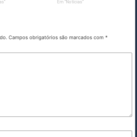
as"
Em "Notícias"
do.
Campos obrigatórios são marcados com
*