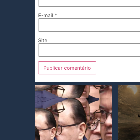
E-mail
*
Site