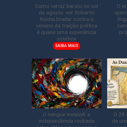
Como verniz barato no sol
O ec
de agosto: ver Roberto
quin
Rocha bradar contra o
lín
veneno da traição política
cam
é quase uma experiência
pró
estética
SAIBA MAIS
O sangue invisível: a
O 28 
independência roubada
de um