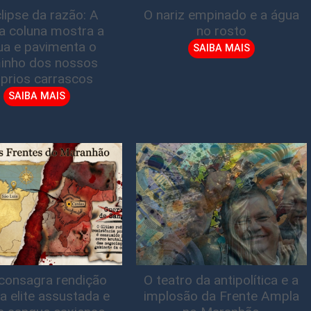
lipse da razão: A
O nariz empinado e a água
ta coluna mostra a
no rosto
gua e pavimenta o
SAIBA MAIS
inho dos nossos
prios carrascos
SAIBA MAIS
consagra rendição
O teatro da antipolítica e a
a elite assustada e
implosão da Frente Ampla