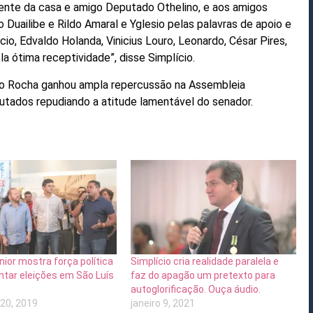
ente da casa e amigo Deputado Othelino, e aos amigos
 Duailibe e Rildo Amaral e Yglesio pelas palavras de apoio e
o, Edvaldo Holanda, Vinicius Louro, Leonardo, César Pires,
a ótima receptividade”, disse Simplício.
to Rocha ganhou ampla repercussão na Assembleia
utados repudiando a atitude lamentável do senador.
ior mostra força política
Simplício cria realidade paralela e
ntar eleições em São Luís
faz do apagão um pretexto para
autoglorificação. Ouça áudio.
20, 2019
janeiro 9, 2021