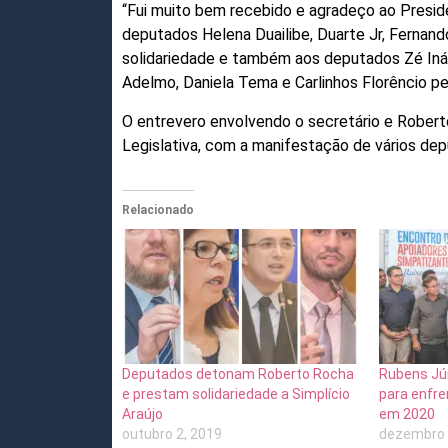
“Fui muito bem recebido e agradeço ao Presid
deputados Helena Duailibe, Duarte Jr, Fernando
solidariedade e também aos deputados Zé Ináci
Adelmo, Daniela Tema e Carlinhos Florêncio pel
O entrevero envolvendo o secretário e Rober
Legislativa, com a manifestação de vários dep
Relacionado
Deputados detonam Roberto Rocha
Rubens Jún
e prestam solidariedade a Simplício
para enfre
Araújo
em 2020
outubro 2, 2019
dezembro 