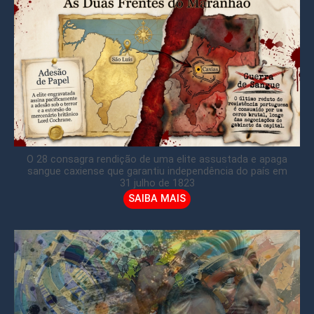
O 28 consagra rendição de uma elite assustada e apaga
sangue caxiense que garantiu independência do país em
31 julho de 1823
SAIBA MAIS