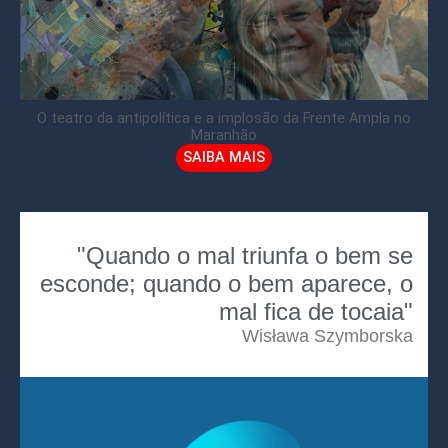
O teatro da antipolítica e a implosão da Frente Ampla no
Maranhão
SAIBA MAIS
"Quando o mal triunfa o bem se
esconde; quando o bem aparece, o
mal fica de tocaia"
Wisława Szymborska