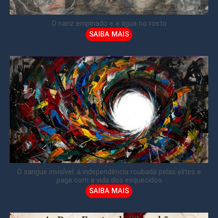
O nariz empinado e a água no rosto
SAIBA MAIS
O sangue invisível: a independência roubada pelas elites e
paga com a vida dos esquecidos
SAIBA MAIS