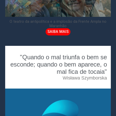
O teatro da antipolítica e a implosão da Frente Ampla no
Maranhão
SAIBA MAIS
"Quando o mal triunfa o bem se
esconde; quando o bem aparece, o
mal fica de tocaia"
Wisława Szymborska