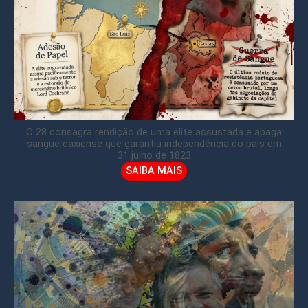
O 28 consagra rendição de uma elite assustada e apaga
sangue caxiense que garantiu independência do país em
31 julho de 1823
SAIBA MAIS