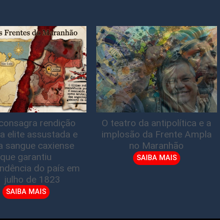
consagra rendição
O teatro da antipolítica e a
a elite assustada e
implosão da Frente Ampla
a sangue caxiense
no Maranhão
que garantiu
SAIBA MAIS
ndência do país em
1 julho de 1823
SAIBA MAIS