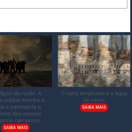
lipse da razão: A
O nariz empinado e a água
ta coluna mostra a
no rosto
gua e pavimenta o
SAIBA MAIS
inho dos nossos
prios carrascos
SAIBA MAIS