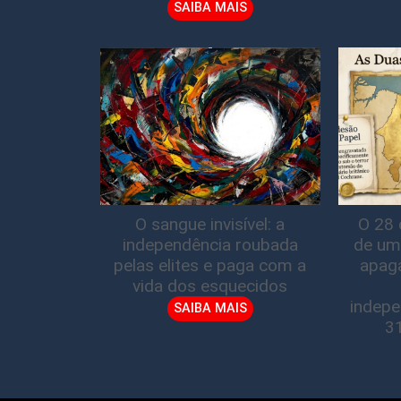
SAIBA MAIS
O sangue invisível: a
O 28 
independência roubada
de um
pelas elites e paga com a
apag
vida dos esquecidos
indepe
SAIBA MAIS
3