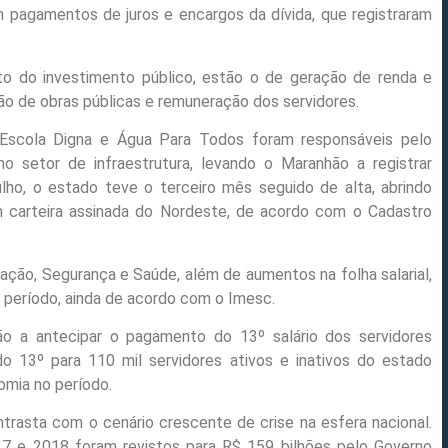
pagamentos de juros e encargos da dívida, que registraram
o do investimento público, estão o de geração de renda e
ão de obras públicas e remuneração dos servidores.
Escola Digna e Água Para Todos foram responsáveis pelo
 setor de infraestrutura, levando o Maranhão a registrar
ulho, o estado teve o terceiro mês seguido de alta, abrindo
 carteira assinada do Nordeste, de acordo com o Cadastro
ção, Segurança e Saúde, além de aumentos na folha salarial,
 período, ainda de acordo com o Imesc.
o a antecipar o pagamento do 13º salário dos servidores
 13º para 110 mil servidores ativos e inativos do estado
omia no período.
asta com o cenário crescente de crise na esfera nacional.
2017 e 2018 foram revistos para R$ 159 bilhões pelo Governo