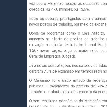
vez que o Maranhão reduziu as despesas com 
queda de R$ 47,8 milhões, ou 15,6%.
Entre os setores prestigiados com o aument
novos postos de trabalho, por meio da expans
Obras de programas como o Mais Asfalto, 
aumento na oferta de postos de trabalho no
elevação na oferta de trabalho formal. Em j
1.567 novas vagas, segundo maior saldo com
Geral de Empregos (Caged).
Já a novas contratações nos setores de Educa
geraram 7,3% de expansão em termos reais no
O Maranhão foi o único estado da federaçã
públicos. O pagamento da parcela de 50% do
também contribuiu para o incremento da econ
O bom resultado econômico do Maranhão contr
Os déficits fiscais do Brasil referentes a 