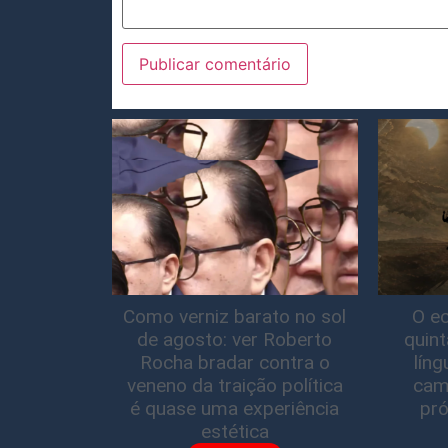
Como verniz barato no sol
O ec
de agosto: ver Roberto
quin
Rocha bradar contra o
lín
veneno da traição política
cam
é quase uma experiência
pró
estética