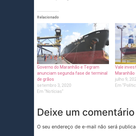
Relacionado
Governo do Maranhão e Tegram
Vale invest
anunciam segunda fase de terminal
Maranhão 
de grãos
julho 9, 20
setembro 3, 2020
Em "Políti
Em "Notícias"
Deixe um comentário
O seu endereço de e-mail não será publica