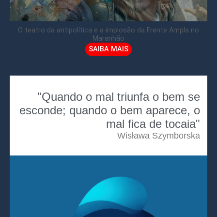
O teatro da antipolítica e a implosão da Frente Ampla no
Maranhão
SAIBA MAIS
"Quando o mal triunfa o bem se
esconde; quando o bem aparece, o
mal fica de tocaia"
Wisława Szymborska