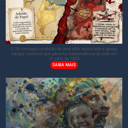
O 28 consagra rendição de uma elite assustada e apaga
sangue caxiense que garantiu independência do país em
31 julho de 1823
SAIBA MAIS