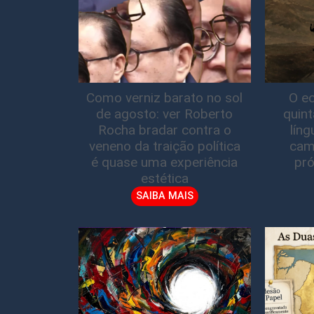
Como verniz barato no sol
O ec
de agosto: ver Roberto
quin
Rocha bradar contra o
lín
veneno da traição política
cam
é quase uma experiência
pró
estética
SAIBA MAIS