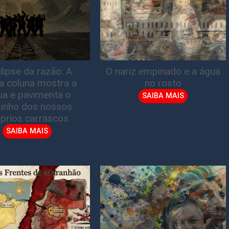
lipse da razão: A
O nariz empinado e a água
ta coluna mostra a
no rosto
gua e pavimenta o
SAIBA MAIS
inho dos nossos
prios carrascos
SAIBA MAIS