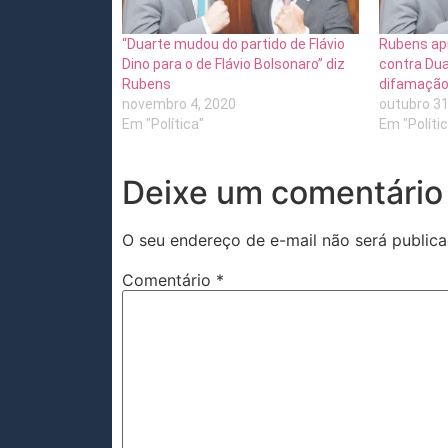
“Duarte mudou do partido de Flávio
Rubens ap
Dino para o de Flávio Bolsonaro” diz
contra Duar
Rubens
difamaçã
novembro 4, 2020
outubro 31
Em "Política"
Em "Políti
Deixe um comentário
O seu endereço de e-mail não será publica
Comentário
*