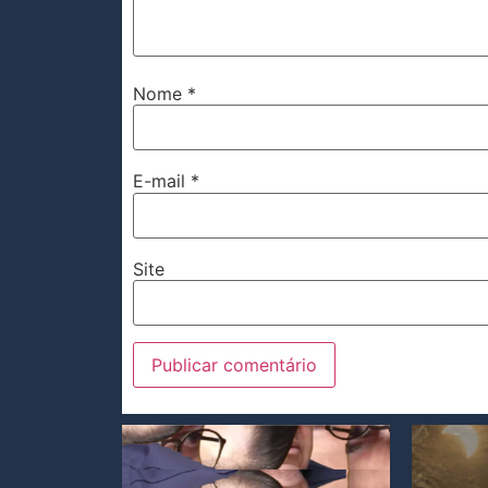
Nome
*
E-mail
*
Site