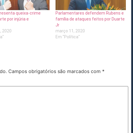
resenta queixa-crime
Parlamentares defendem Rubens e
te por injúria e
família de ataques feitos por Duarte
o
Jr
, 2020
março 11, 2020
ca"
Em "Política"
do.
Campos obrigatórios são marcados com
*