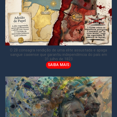
O 28 consagra rendição de uma elite assustada e apaga
sangue caxiense que garantiu independência do país em
31 julho de 1823
SAIBA MAIS