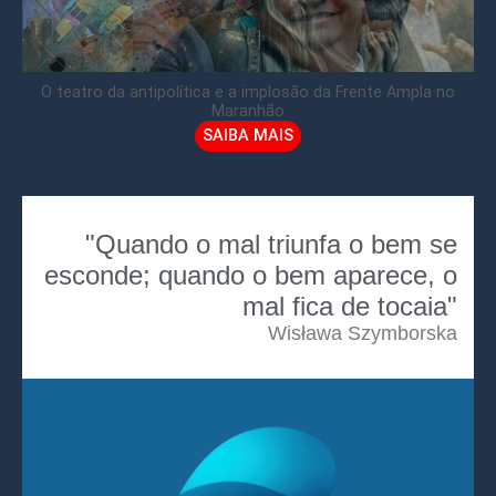
O teatro da antipolítica e a implosão da Frente Ampla no
Maranhão
SAIBA MAIS
"Quando o mal triunfa o bem se
esconde; quando o bem aparece, o
mal fica de tocaia"
Wisława Szymborska