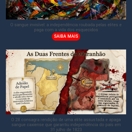
O sangue invisível: a independência roubada pelas elites e
paga com a vida dos esquecidos
SAIBA MAIS
O 28 consagra rendição de uma elite assustada e apaga
sangue caxiense que garantiu independência do país em
31 julho de 1823