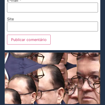
E-mail
*
Site