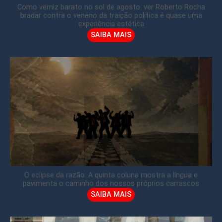
Como verniz barato no sol de agosto: ver Roberto Rocha
bradar contra o veneno da traição política é quase uma
experiência estética
SAIBA MAIS
O eclipse da razão: A quinta coluna mostra a língua e
pavimenta o caminho dos nossos próprios carrascos
SAIBA MAIS