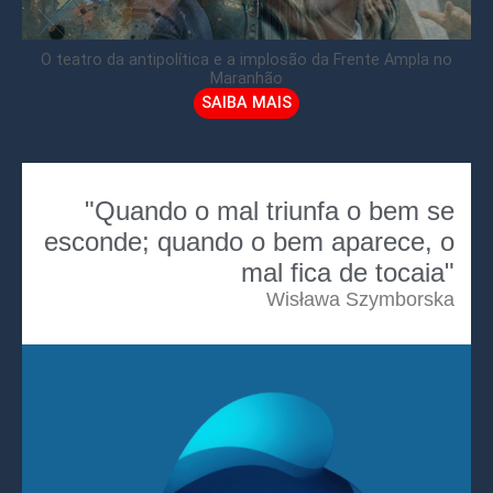
O teatro da antipolítica e a implosão da Frente Ampla no
Maranhão
SAIBA MAIS
"Quando o mal triunfa o bem se
esconde; quando o bem aparece, o
mal fica de tocaia"
Wisława Szymborska