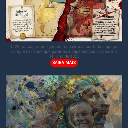
O 28 consagra rendição de uma elite assustada e apaga
sangue caxiense que garantiu independência do país em
31 julho de 1823
SAIBA MAIS