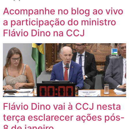
Acompanhe no blog ao vivo
a participação do ministro
Flávio Dino na CCJ
Flávio Dino vai à CCJ nesta
terça esclarecer ações pós-
8 de janeiro