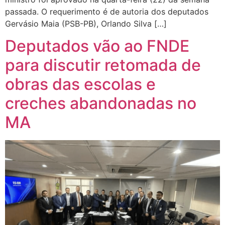
passada. O requerimento é de autoria dos deputados
Gervásio Maia (PSB-PB), Orlando Silva […]
Deputados vão ao FNDE
para discutir retomada de
obras das escolas e
creches abandonadas no
MA