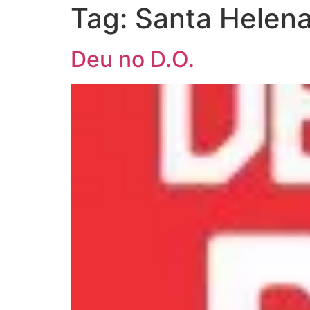
Tag:
Santa Helen
Deu no D.O.