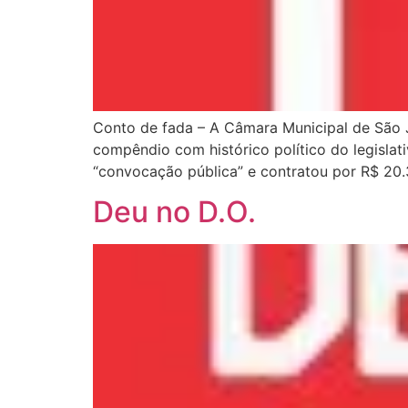
Conto de fada – A Câmara Municipal de São J
compêndio com histórico político do legislat
“convocação pública” e contratou por R$ 20.
Deu no D.O.