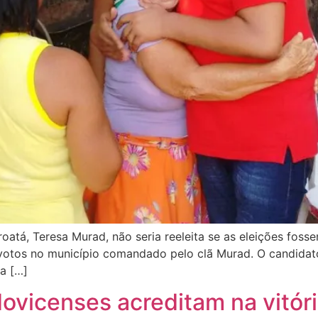
oatá, Teresa Murad, não seria reeleita se as eleições fos
 votos no município comandado pelo clã Murad. O candidato
a […]
ovicenses acreditam na vitóri