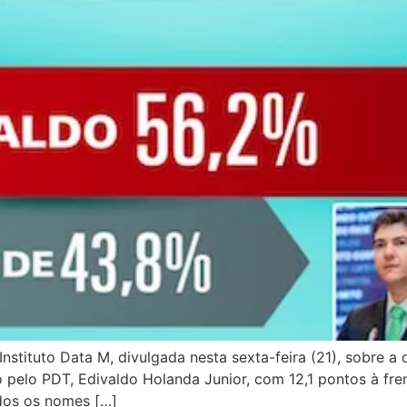
stituto Data M, divulgada nesta sexta-feira (21), sobre a
o pelo PDT, Edivaldo Holanda Junior, com 12,1 pontos à fr
dos os nomes […]