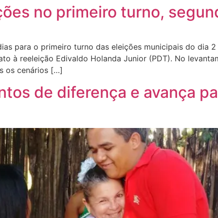
ções no primeiro turno, segu
as para o primeiro turno das eleições municipais do dia 2
to à reeleição Edivaldo Holanda Junior (PDT). No levantam
s os cenários […]
ntos de diferença e avança p