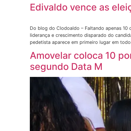
Edivaldo vence as elei
Do blog do Clodoaldo – Faltando apenas 10 di
liderança e crescimento disparado do candida
pedetista aparece em primeiro lugar em todo
Amovelar coloca 10 po
segundo Data M